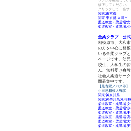
リンクが機能してい
修正してください。
クリックして 当サ
関東:東京都
関東:東京都:立川市
柔道教室・柔道場:
柔道教室・柔道場:
金柔クラブ 公式
相模原市、大和市
の方を中心に相模
いる金柔クラブと
ページです。幼児
校生、大学生の習
ん、無料受け身教
社会人柔道サーク
間募集中です。
【最寄駅／バス停】
小田急相模大野駅
関東:神奈川県
関東:神奈川県:相模
柔道教室・柔道場:
柔道教室・柔道場:
柔道教室・柔道場:
柔道教室・柔道場:
柔道教室・柔道場:
柔道教室・柔道場: