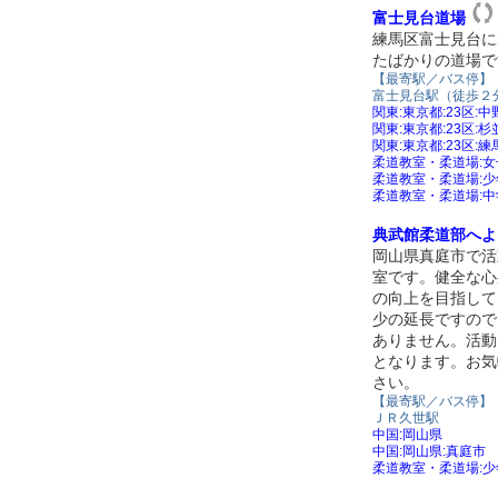
富士見台道場
練馬区富士見台に
たばかりの道場で
【最寄駅／バス停】
富士見台駅（徒歩２
関東:東京都:23区:中
関東:東京都:23区:
関東:東京都:23区:練
柔道教室・柔道場:
柔道教室・柔道場:
柔道教室・柔道場:
典武館柔道部へよ
岡山県真庭市で活
室です。健全な心
の向上を目指して
少の延長ですので
ありません。活動
となります。お気
さい。
【最寄駅／バス停】
ＪＲ久世駅
中国:岡山県
中国:岡山県:真庭市
柔道教室・柔道場: