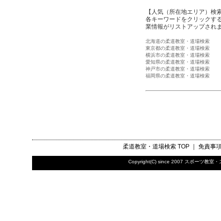
【人気（所在地エリア）検
各キーワードをクリックする
業情報がリストアップされ
北海道の柔道教室・道場検索
東京都の柔道教室・道場検索
横浜市の柔道教室・道場検索
愛知県の柔道教室・道場検索
神戸市の柔道教室・道場検索
福岡県の柔道教室・道場検索
柔道教室・道場検索
TOP ｜
免責事
Copyright(C) since 2007
スポーツ教室・