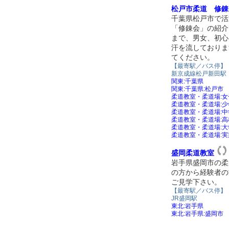
松戸市柔道 修錬
千葉県松戸市で活
「修錬会」の紹介
まで、男女、初心
汗を流しておりま
てください。
【最寄駅／バス停】
新京成線松戸新田駅
関東:千葉県
関東:千葉県:松戸市
柔道教室・柔道場:
柔道教室・柔道場:
柔道教室・柔道場:
柔道教室・柔道場:
柔道教室・柔道場:
柔道教室・柔道場:
盛岡柔道教室
岩手県盛岡市の柔
の方から経験者の
ご見学下さい。
【最寄駅／バス停】
JR盛岡駅
東北:岩手県
東北:岩手県:盛岡市