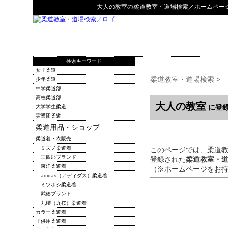
大人の教室
の
柔道教室・道場検索
／ホームペー
検索キーワード
女子柔道
柔道教室・道場検索
>
少年柔道
中学柔道部
高校柔道部
大人の教室
に登録
大学学生柔道
実業団柔道
柔道用品・ショップ
柔道着・衣販売
ミズノ柔道着
このページでは、柔道
三四郎ブランド
登録された
柔道教室・
東洋柔道着
（※ホームページをお
adidas（アディダス）柔道着
ミツボシ柔道着
武徳ブランド
九櫻（九桜）柔道着
カラー柔道着
子供用柔道着