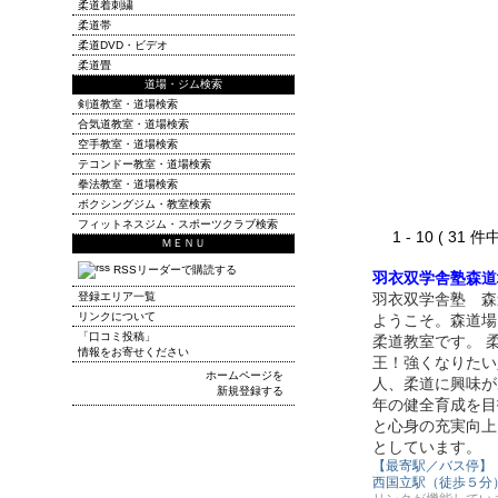
柔道着刺繍
柔道帯
柔道DVD・ビデオ
柔道畳
道場・ジム検索
剣道教室・道場検索
合気道教室・道場検索
空手教室・道場検索
テコンドー教室・道場検索
拳法教室・道場検索
ボクシングジム・教室検索
フィットネスジム・スポーツクラブ検索
1 - 10 ( 31 件中
ＭＥＮＵ
RSSリーダーで購読する
羽衣双学舎塾森道
登録エリア一覧
羽衣双学舎塾 森
リンクについて
ようこそ。森道場
「口コミ投稿」
柔道教室です。 
情報をお寄せください
王！強くなりたい
ホームページを
人、柔道に興味が
新規登録する
年の健全育成を目
と心身の充実向上
としています。
【最寄駅／バス停】
西国立駅（徒歩５分）