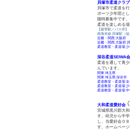
貝塚市柔道クラブ
貝塚市で柔道を行
ポーツ少年団とし
随時募集中です。
柔道を楽しめる場
【最寄駅／バス停】
南海本線 貝塚駅（
近畿・関西:大阪府
近畿・関西:大阪府:
柔道教室・柔道場:
深谷柔道SEIWA
柔道を通して青少
んでいます。
関東:埼玉県
関東:埼玉県:深谷市
柔道教室・柔道場:
柔道教室・柔道場:
柔道教室・柔道場:
大和柔道愛好会
宮城県黒川郡大和
す。幼児から中学
し、当愛好会ＯＢ
す。ホームページ